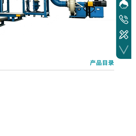
网站客
在线
服务热线
17372241
产品目​录