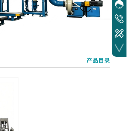
网站客
在线
服务热线
17372241
产品目​录